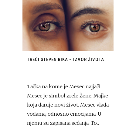
TREĆI STEPEN BIKA – IZVOR ŽIVOTA
Tačka na kome je Mesec najjači
Mesec je simbol zrele Žene. Majke
koja daruje novi život. Mesec vlada
vodama, odnosno emocijama. U
njemu su zapisana sećanja. To...