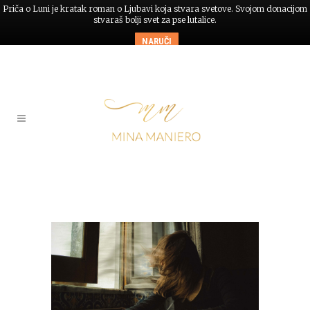
Priča o Luni je kratak roman o Ljubavi koja stvara svetove. Svojom donacijom
stvaraš bolji svet za pse lutalice.
NARUČI