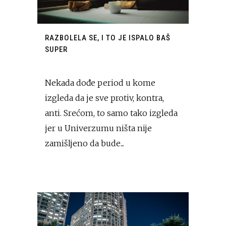
RAZBOLELA SE, I TO JE ISPALO BAŠ
SUPER
Nekada dođe period u kome
izgleda da je sve protiv, kontra,
anti. Srećom, to samo tako izgleda
jer u Univerzumu ništa nije
zamišljeno da bude...