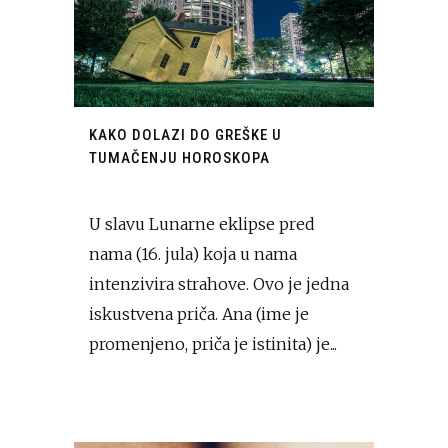
KAKO DOLAZI DO GREŠKE U
TUMAČENJU HOROSKOPA
U slavu Lunarne eklipse pred
nama (16. jula) koja u nama
intenzivira strahove. Ovo je jedna
iskustvena priča. Ana (ime je
promenjeno, priča je istinita) je...