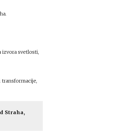
ha.
 izvora svetlosti,
i transformacije,
d Straha,