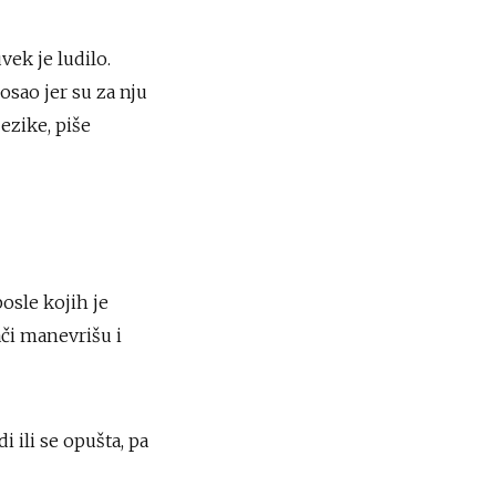
vek je ludilo.
osao jer su za nju
ezike, piše
posle kojih je
ači manevrišu i
 ili se opušta, pa