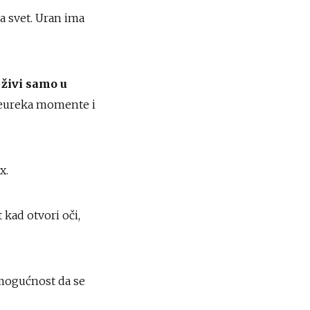
a svet. Uran ima
r živi samo u
 eureka momente i
x.
 kad otvori oči,
mogućnost da se