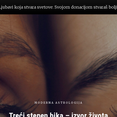
jubavi koja stvara svetove. Svojom donacijom stvaraš bolji 
MODERNA ASTROLOGIJA
Treći stepen bika – izvor života