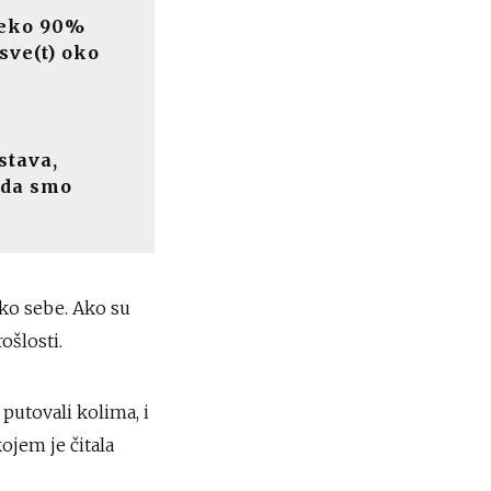
preko 90%
sve(t) oko
stava,
 da smo
ko sebe. Ako su
ošlosti.
 putovali kolima, i
ojem je čitala