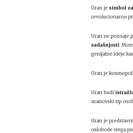
Uran je
simbol z
revolucionarnu pr
Uran ne poznaje p
sadašnjosti
. Mom
genijalne ideje ka
Uran je kosmopoli
Uran budi
istraži
uranovski tip osob
Uran je predstavn
oslobode stega proš