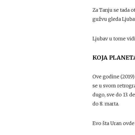
Za Tanju se tada o
gužvu gleda Ljubav
Ljubav u tome vidi
KOJA PLANET
Ove godine (2019) 
se u svom retrogra
dugo, sve do 13. d
do 8. marta.
Evo šta Uran ovde