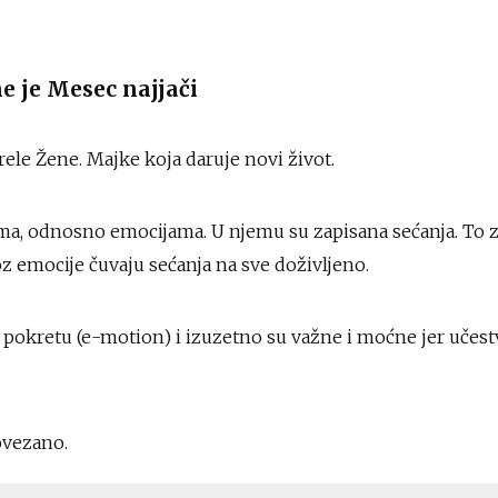
 je Mesec najjači
ele Žene. Majke koja daruje novi život.
a, odnosno emocijama. U njemu su zapisana sećanja. To z
 emocije čuvaju sećanja na sve doživljeno.
 pokretu (e-motion) i izuzetno su važne i moćne jer učest
ovezano.