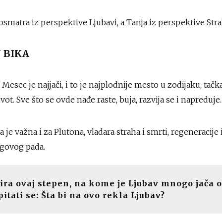
matra iz perspektive Ljubavi, a Tanja iz perspektive Stra
N BIKA
Mesec je najjači, i to je najplodnije mesto u zodijaku, tačka
vot. Sve što se ovde nađe raste, buja, razvija se i napreduje.
je važna i za Plutona, vladara straha i smrti, regeneracije 
egovog pada.
ira ovaj stepen, na kome je Ljubav mnogo jača o
pitati se: Šta bi na ovo rekla Ljubav?