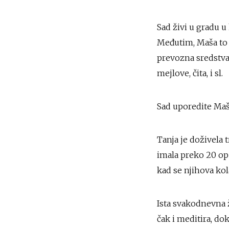
Sad živi u gradu u
Međutim, Maša to n
prevozna sredstva 
mejlove, čita, i sl.
Sad uporedite Maš
Tanja je doživela t
imala preko 20 ope
kad se njihova kol
Ista svakodnevna ž
čak i meditira, do