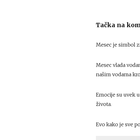
Tačka na kome
Mesec je simbol zr
Mesec vlada vodam
našim vodama kroz
Emocije su uvek u
života.
Evo kako je sve p