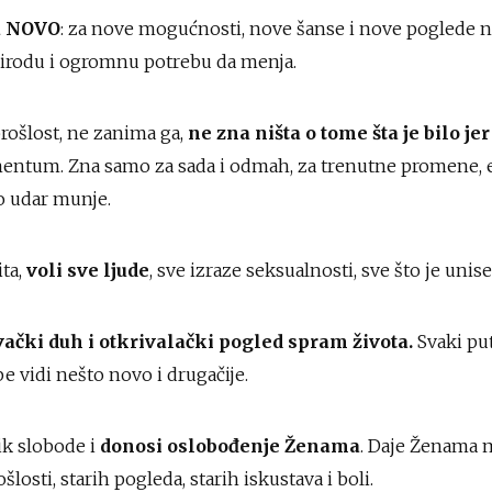
a NOVO
: za nove mogućnosti, nove šanse i nove poglede n
irodu i ogromnu potrebu da menja.
rošlost, ne zanima ga,
ne zna ništa o tome šta je bilo je
entum. Zna samo za sada i odmah, za trenutne promene,
o udar munje.
ta,
voli sve ljude
, sve izraze seksualnosti, sve što je unise
vački duh i otkrivalački pogled spram života.
Svaki put
e vidi nešto novo i drugačije.
ik slobode i
donosi oslobođenje Ženama
. Daje Ženama 
losti, starih pogleda, starih iskustava i boli.