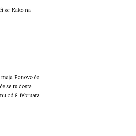
ći se: Kako na
9. maja. Ponovo će
će se tu dosta
nu od 8. februara