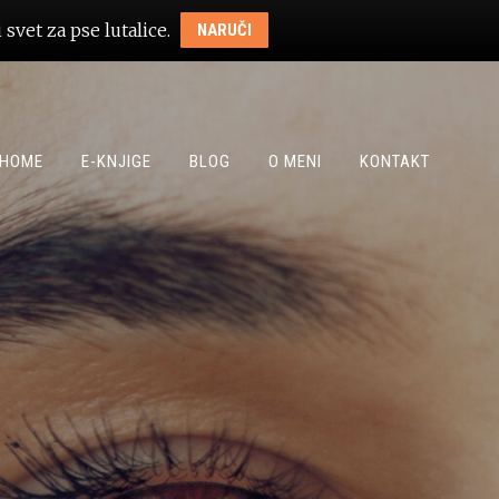
svet za pse lutalice.
NARUČI
HOME
E-KNJIGE
BLOG
O MENI
KONTAKT