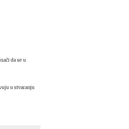
nači da se u
vuju u stvaranju