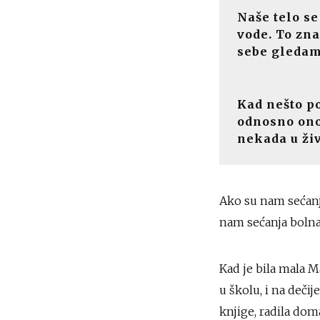
Naše telo se
vode. To zna
sebe gledam
Kad nešto po
odnosno ono
nekada u živ
Ako su nam sećanj
nam sećanja bolna
Kad je bila mala M
u školu, i na deči
knjige, radila dom