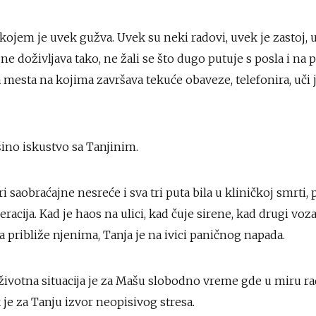
 kojem je uvek gužva. Uvek su neki radovi, uvek je zastoj, u
e doživljava tako, ne žali se što dugo putuje s posla i na p
mesta na kojima završava tekuće obaveze, telefonira, uči j
ino iskustvo sa Tanjinim.
ri saobraćajne nesreće i sva tri puta bila u kliničkoj smrti, 
racija. Kad je haos na ulici, kad čuje sirene, kad drugi voz
a približe njenima, Tanja je na ivici paničnog napada.
ivotna situacija je za Mašu slobodno vreme gde u miru radi
k je za Tanju izvor neopisivog stresa.