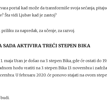
tvara portal kad može da transformiše svoja sećanja, pitaju
? Šta vidi Ljubav kad je zastoj?
 priliku za napredak, za učenje, za razvoj.
A SADA AKTIVIRA TREĆI STEPEN BIKA
1. maja Uran je došao na 3. stepen Bika, gde će ostati do 1
dnom hodu vratiti na 3. stepen Bika 13. novembra i zadrža
ecembra. U februaru 2020. će ponovo stajati na ovom stepe
 budi.