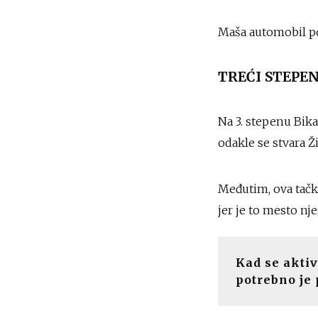
Maša automobil pos
TREĆI STEPE
Na 3. stepenu Bika 
odakle se stvara Ži
Međutim, ova tačka 
jer je to mesto nj
Kad se aktiv
potrebno je 