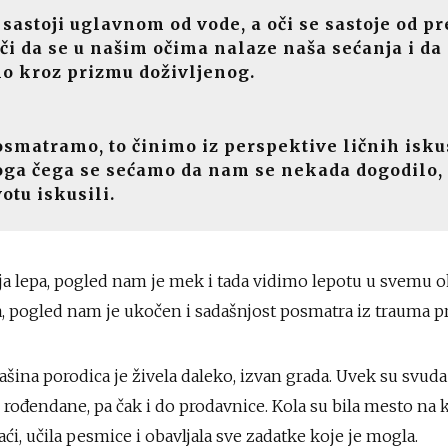
 sastoji uglavnom od vode, a oči se sastoje od 
či da se u našim očima nalaze naša sećanja i da 
o kroz prizmu doživljenog.
smatramo, to činimo iz perspektive ličnih isku
ga čega se sećamo da nam se nekada dogodilo,
otu iskusili.
a lepa, pogled nam je mek i tada vidimo lepotu u svemu o
, pogled nam je ukočen i sadašnjost posmatra iz trauma pr
ašina porodica je živela daleko, izvan grada. Uvek su svuda
je rođendane, pa čak i do prodavnice. Kola su bila mesto na k
aći, učila pesmice i obavljala sve zadatke koje je mogla.